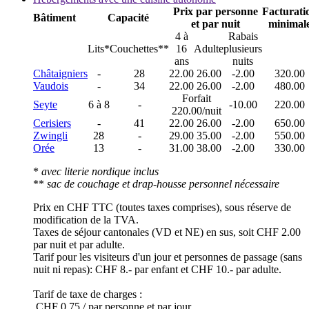
Prix par personne
Facturati
Bâtiment
Capacité
et par nuit
minimal
4 à
Rabais
Lits*
Couchettes**
16
Adulte
plusieurs
ans
nuits
Châtaigniers
-
28
22.00
26.00
-2.00
320.00
Vaudois
-
34
22.00
26.00
-2.00
480.00
Forfait
Seyte
6 à 8
-
-10.00
220.00
220.00/nuit
Cerisiers
-
41
22.00
26.00
-2.00
650.00
Zwingli
28
-
29.00
35.00
-2.00
550.00
Orée
13
-
31.00
38.00
-2.00
330.00
*
avec literie nordique inclus
**
sac de couchage et drap-housse personnel nécessaire
Prix en CHF TTC (toutes taxes comprises), sous réserve de
modification de la TVA.
Taxes de séjour cantonales (VD et NE) en sus, soit CHF 2.00
par nuit et par adulte.
Tarif pour les visiteurs d'un jour et personnes de passage (sans
nuit ni repas): CHF 8.- par enfant et CHF 10.- par adulte.
Tarif de taxe de charges :
CHF 0.75 / par personne et par jour